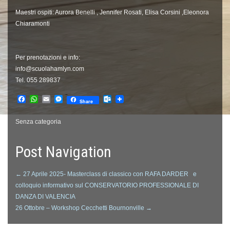
Maestri ospiti: Aurora Benelli , Jennifer Rosati, Elisa Corsini ,Eleonora
Chiaramonti
Per prenotazioni e info:
info@scuolahamlyn.com
Tel. 055 289837
Facebook
WhatsApp
Email
Messenger
Outlook.com
Share
Senza categoria
Post Navigation
←
27 Aprile 2025- Masterclass di classico con RAFA DARDER e
colloquio informativo sul CONSERVATORIO PROFESSIONALE DI
DANZA DI VALENCIA
26 Ottobre – Workshop Cecchetti Bournonville
→