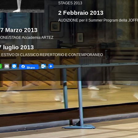
STAGES 2013
2 Febbraio 2013
AUDIZIONE per il Summer Program della J
17 Marzo 2013
IONE/STAGE Accademia ARTEZ
7 luglio 2013
 ESTIVO DI CLASSICO REPERTORIO E CONTEMPORANEO
cebook
WhatsApp
Email
Messenger
Outlook.com
Share