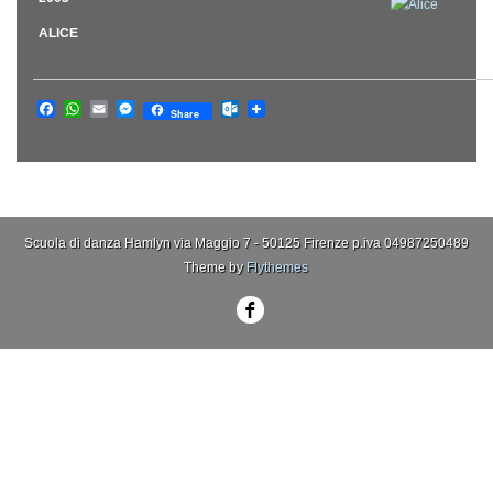
ALICE
Facebook
WhatsApp
Email
Messenger
Outlook.com
Share
Scuola di danza Hamlyn via Maggio 7 - 50125 Firenze p.iva 04987250489
Theme by
Flythemes