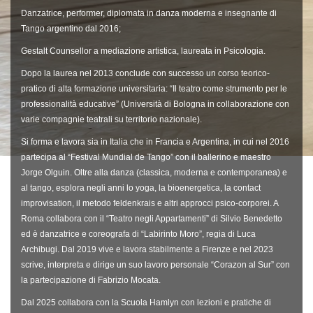
Danzatrice, performer, diplomata in danza moderna e insegnante di
Tango argentino dal 2016;
Gestalt Counsellor a mediazione artistica, laureata in Psicologia.
Dopo la laurea nel 2013 conclude con successo un corso teorico-
pratico di alta formazione universitaria: “Il teatro come strumento per le
professionalità educative” (Università di Bologna in collaborazione con
varie compagnie teatrali su territorio nazionale).
Si forma e lavora sia in Italia che in Francia e Argentina, in cui nel 2016
partecipa al “Festival Mundial de Tango” con il ballerino e maestro
Jorge Olguin. Oltre alla danza (classica, moderna e contemporanea) e
al tango, esplora negli anni lo yoga, la bioenergetica, la contact
improvisation, il metodo feldenkrais e altri approcci psico-corporei. A
Roma collabora con il “Teatro negli Appartamenti” di Silvio Benedetto
ed è danzatrice e coreografa di “Labirinto Moro”, regia di Luca
Archibugi. Dal 2019 vive e lavora stabilmente a Firenze e nel 2023
scrive, interpreta e dirige un suo lavoro personale “Corazon al Sur” con
la partecipazione di Fabrizio Mocata.
Dal 2025 collabora con la Scuola Hamlyn con lezioni e pratiche di