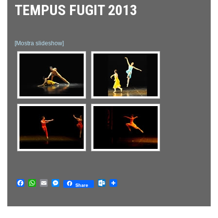
TEMPUS FUGIT 2013
[Mostra slideshow]
Facebook
WhatsApp
Email
Messenger
Outlook.com
Share