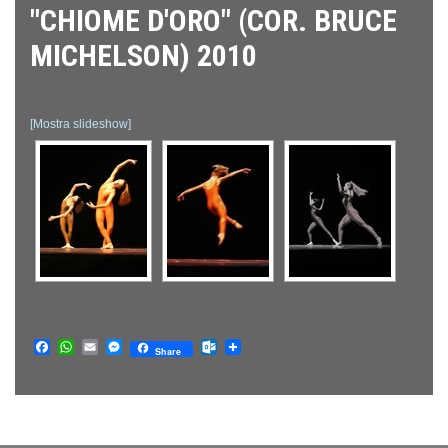
"CHIOME D'ORO" (COR. BRUCE
MICHELSON) 2010
[Mostra slideshow]
Facebook
WhatsApp
Email
Messenger
Outlook.com
Share