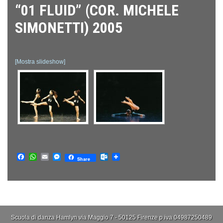
“01 FLUID” (COR. MICHELE
SIMONETTI) 2005
[Mostra slideshow]
Facebook
WhatsApp
Email
Messenger
Outlook.com
Share
Scuola di danza Hamlyn via Maggio 7 - 50125 Firenze p.iva 04987250489