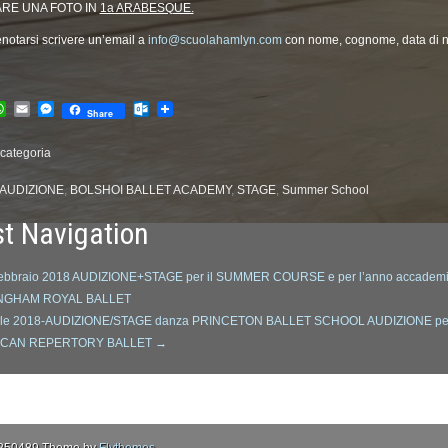
RE UNA FOTO IN
1a ARABESQUE.
notarsi scrivere un’email a
info@scuolahamlyn.com
con nome, cognome, data di n
cebook
WhatsApp
Email
Messenger
Outlook.com
Share
categoria
AUDIZIONE
,
BOLSHOI BALLET ACADEMY
,
STAGE
,
Summer School
t Navigation
ebbraio 2018 AUDIZIONE+STAGE per il SUMMER COURSE e per l’anno accademi
NGHAM ROYAL BALLET
rile 2018-AUDIZIONE/STAGE danza PRINCETON BALLET SCHOOL AUDIZIONE pe
ICAN REPERTORY BALLET
→