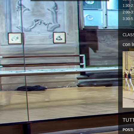
1:30-2
2:00-3:
3:30-5
CLAS
con
I
TUTT
POSTI 