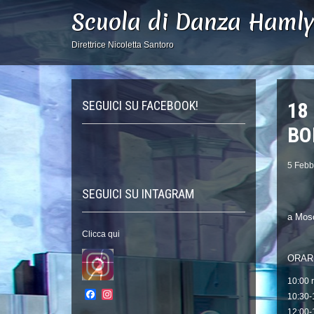
Scuola di Danza Haml
Direttrice Nicoletta Santoro
SEGUICI SU FACEBOOK!
18
BO
5 Febb
SEGUICI SU INTAGRAM
a Mosc
Clicca qui
ORAR
10:00 r
Facebook
Instagram
10:30-1
12:00-