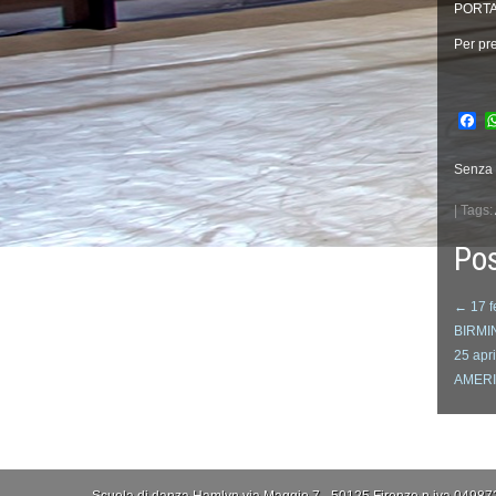
PORTA
Per pre
Fa
Senza 
| Tags:
Pos
←
17 f
BIRMI
25 ap
AMER