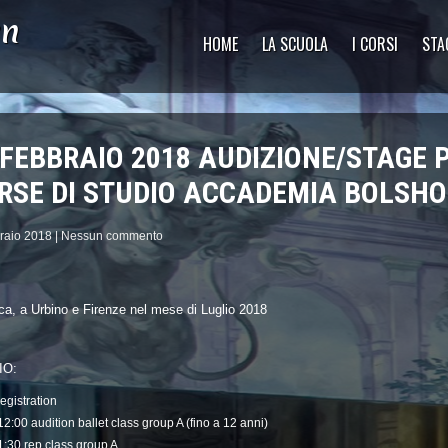
yn
HOME
LA SCUOLA
I CORSI
STA
 FEBBRAIO 2018 AUDIZIONE/STAGE 
RSE DI STUDIO ACCADEMIA BOLSH
raio 2018
|
Nessun commento
a, a Urbino e Firenze nel mese di Luglio 2018
IO:
egistration
2:00 audition ballet class group A (fino a 12 anni)
1:30 rep class group A