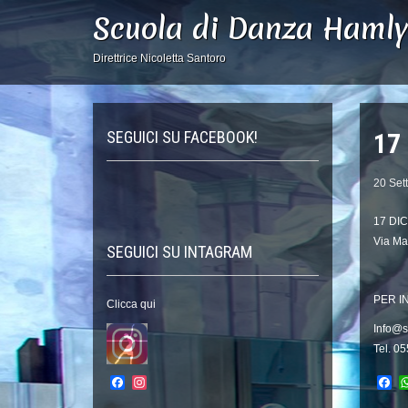
Scuola di Danza Haml
Direttrice Nicoletta Santoro
SEGUICI SU FACEBOOK!
17
20 Set
17 DIC
Via Ma
SEGUICI SU INTAGRAM
PER I
Clicca qui
Info@s
Tel. 0
Facebook
Instagram
Fa