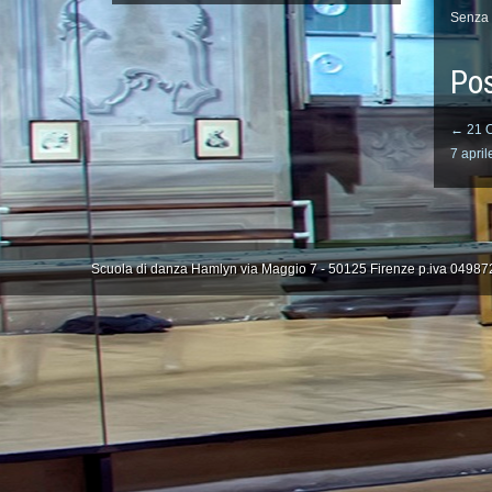
Senza 
Pos
←
21 O
7 apri
Scuola di danza Hamlyn via Maggio 7 - 50125 Firenze p.iva 049