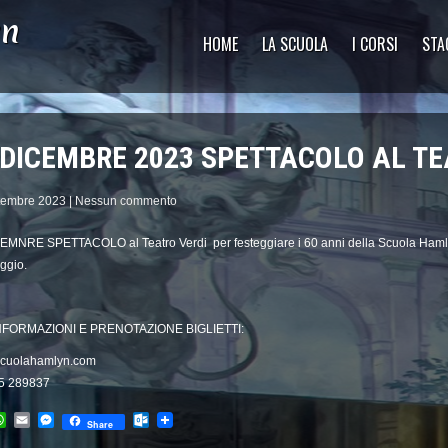
yn
HOME
LA SCUOLA
I CORSI
STA
 DICEMBRE 2023 SPETTACOLO AL TE
tembre 2023
|
Nessun commento
EMNRE SPETTACOLO al Teatro Verdi per festeggiare i 60 anni della Scuola Hamlyn 
ggio.
NFORMAZIONI E PRENOTAZIONE BIGLIETTI:
cuolahamlyn.com
55 289837
cebook
WhatsApp
Email
Messenger
Outlook.com
Share