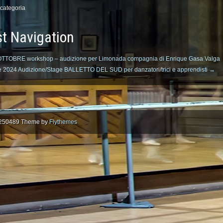
categoria
t Navigation
TTOBRE workshop – audizione per Limonada compagnia di Enrique Gasa Valga
le 2024 Audizione/Stage BALLETTO DEL SUD per danzatori/trici e apprendisti
→
87250489 Theme by
Flythemes