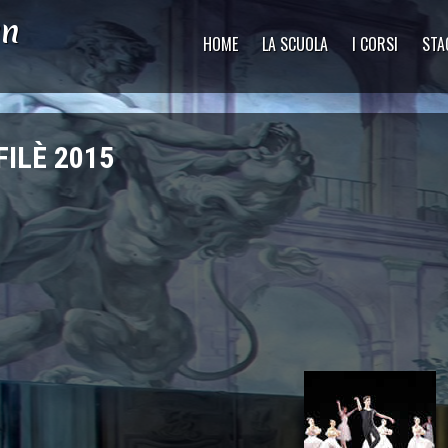
yn
HOME
LA SCUOLA
I CORSI
STA
FILÈ 2015